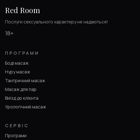
Red Room
Послуги сексуального характеру не надаються!
18+
ПРОГРАМИ
Боді масаж
Нуру масаж
Тантричний масаж
Масаж для пар
Виїзд до клієнта
Урологічний масаж
СЕРВІС
Програми